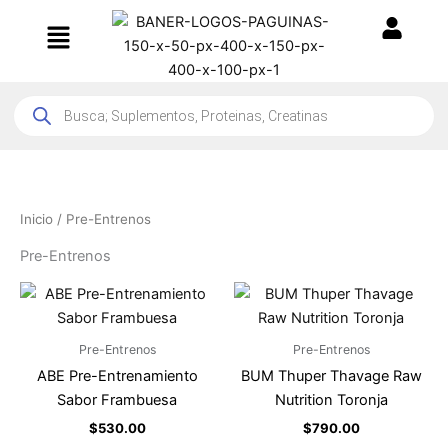
Ir
Menú
al
contenido
Products
search
Inicio
/ Pre-Entrenos
Pre-Entrenos
Pre-Entrenos
Pre-Entrenos
ABE Pre-Entrenamiento
BUM Thuper Thavage Raw
Sabor Frambuesa
Nutrition Toronja
$
530.00
$
790.00